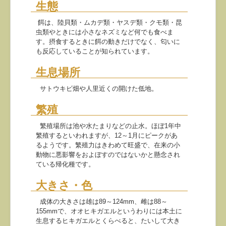
生態
餌は、陸貝類・ムカデ類・ヤスデ類・クモ類・昆
虫類やときには小さなネズミなど何でも食べま
す。摂食するときに餌の動きだけでなく、匂いに
も反応していることが知られています。
生息場所
サトウキビ畑や人里近くの開けた低地。
繁殖
繁殖場所は池や水たまりなどの止水。ほぼ1年中
繁殖するといわれますが、12～1月にピークがあ
るようです。繁殖力はきわめて旺盛で、在来の小
動物に悪影響をおよぼすのではないかと懸念され
ている帰化種です。
大きさ・色
成体の大きさは雄は89～124mm、雌は88～
155mmで、オオヒキガエルというわりには本土に
生息するヒキガエルとくらべると、たいして大き