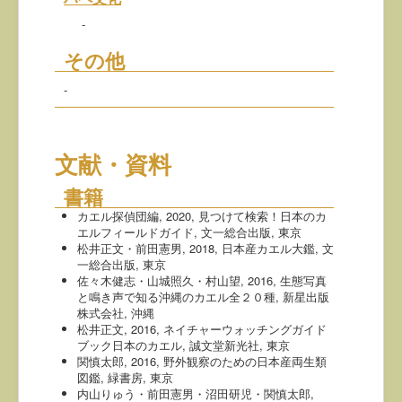
-
その他
-
文献・資料
書籍
カエル探偵団編, 2020, 見つけて検索！日本のカ
エルフィールドガイド, 文一総合出版, 東京
松井正文・前田憲男, 2018, 日本産カエル大鑑, 文
一総合出版, 東京
佐々木健志・山城照久・村山望, 2016, 生態写真
と鳴き声で知る沖縄のカエル全２０種, 新星出版
株式会社, 沖縄
松井正文, 2016, ネイチャーウォッチングガイド
ブック日本のカエル, 誠文堂新光社, 東京
関慎太郎, 2016, 野外観察のための日本産両生類
図鑑, 緑書房, 東京
内山りゅう・前田憲男・沼田研児・関慎太郎,