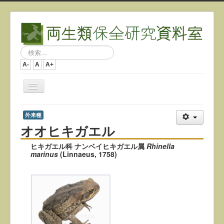
検
索...
A-
A
A+
ナ
ビ
ゲ
ー
外来種
シ
オオヒキガエル
ョ
ン
ヒキガエル科 ナンベイヒキガエル属
Rhinella
を
marinus
(Linnaeus, 1758)
切
り
替
え