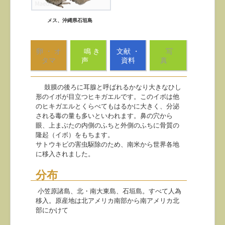
メス、沖縄県石垣島
卵 ・ オ
鳴 き
文献 ・
写
タマ
声
資料
真
鼓膜の後ろに耳腺と呼ばれるかなり大きなひし
形のイボが目立つヒキガエルです。このイボは他
のヒキガエルとくらべてもはるかに大きく、分泌
される毒の量も多いといわれます。鼻の穴から
眼、上まぶたの内側のふちと外側のふちに骨質の
隆起（イボ）をもちます。
サトウキビの害虫駆除のため、南米から世界各地
に移入されました。
分布
小笠原諸島、北・南大東島、石垣島。すべて人為
移入。原産地は北アメリカ南部から南アメリカ北
部にかけて