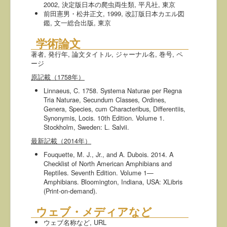
2002, 決定版日本の爬虫両生類, 平凡社, 東京
前田憲男・松井正文, 1999, 改訂版日本カエル図
鑑, 文一総合出版, 東京
学術論文
著者, 発行年, 論文タイトル, ジャーナル名, 巻号, ペ
ージ
原記載（1758年）
Linnaeus, C. 1758. Systema Naturae per Regna
Tria Naturae, Secundum Classes, Ordines,
Genera, Species, cum Characteribus, Differentiis,
Synonymis, Locis. 10th Edition. Volume 1.
Stockholm, Sweden: L. Salvii.
最新記載（2014年）
Fouquette, M. J., Jr., and A. Dubois. 2014. A
Checklist of North American Amphibians and
Reptiles. Seventh Edition. Volume 1—
Amphibians. Bloomington, Indiana, USA: XLibris
(Print-on-demand).
ウェブ・メディアなど
ウェブ名称など, URL