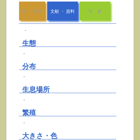
卵 ・ 幼生
文献 ・ 資料
写 真
-
生態
-
分布
-
生息場所
-
繁殖
-
大きさ・色