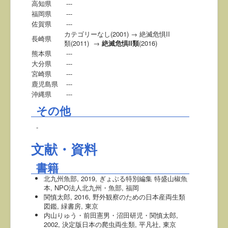
高知県
---
福岡県
---
佐賀県
---
カテゴリーなし(2001) → 絶滅危惧II
長崎県
類(2011) →
絶滅危惧II類
(2016)
熊本県
---
大分県
---
宮崎県
---
鹿児島県
---
沖縄県
---
その他
-
文献・資料
書籍
北九州魚部, 2019, ぎょぶる特別編集 特盛山椒魚
本, NPO法人北九州・魚部, 福岡
関慎太郎, 2016, 野外観察のための日本産両生類
図鑑, 緑書房, 東京
内山りゅう・前田憲男・沼田研児・関慎太郎,
2002, 決定版日本の爬虫両生類, 平凡社, 東京