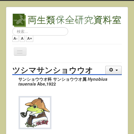
検
索...
A-
A
A+
ナ
ビ
ゲ
ツシマサンショウウオ
ー
シ
サンショウウオ科 サンショウウオ属
Hynobius
ョ
tsuensis
Abe,1922
ン
を
切
り
替
え