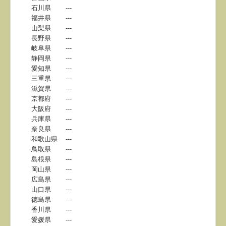
石川県
---
福井県
---
山梨県
---
長野県
---
岐阜県
---
静岡県
---
愛知県
---
三重県
---
滋賀県
---
京都府
---
大阪府
---
兵庫県
---
奈良県
---
和歌山県
---
鳥取県
---
島根県
---
岡山県
---
広島県
---
山口県
---
徳島県
---
香川県
---
愛媛県
---