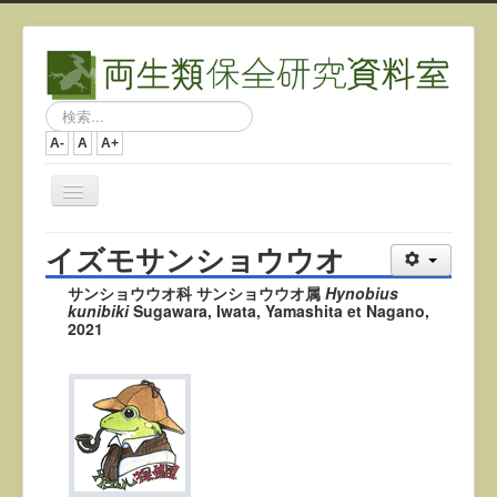
検
索...
A-
A
A+
ナ
ビ
ゲ
イズモサンショウウオ
ー
シ
サンショウウオ科 サンショウウオ属
Hynobius
ョ
kunibiki
Sugawara, Iwata, Yamashita et Nagano,
ン
2021
を
切
り
替
え