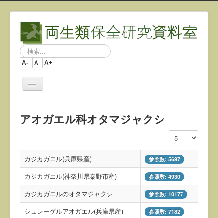
検
索...
A-
A
A+
ナ
ビ
ゲ
ー
アオガエル科オタマジャクシ
シ
ョ
表示数
ン
を
切
カジカガエル(兵庫県産)
参照数: 5697
り
替
カジカガエル(神奈川県秦野市産)
参照数: 4930
え
カジカガエルのオタマジャクシ
参照数: 10177
シュレーゲルアオガエル(兵庫県産)
参照数: 7182