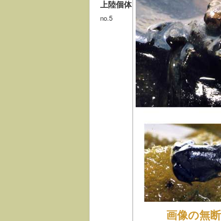
上陸個体
no.5
画像の無