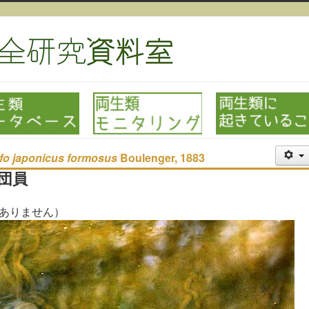
fo japonicus formosus
Boulenger, 1883
団員
ありません）