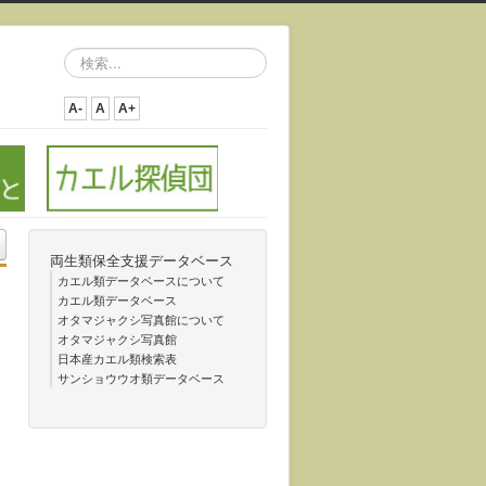
検
索...
A-
A
A+
両生類保全支援データベース
カエル類データベースについて
カエル類データベース
オタマジャクシ写真館について
オタマジャクシ写真館
日本産カエル類検索表
サンショウウオ類データベース