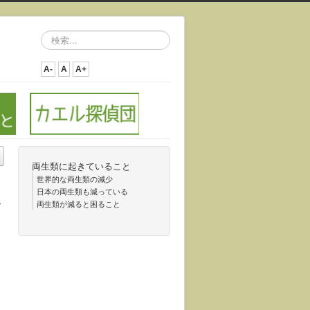
検
索...
A-
A
A+
両生類に起きていること
世界的な両生類の減少
日本の両生類も減っている
サ
両生類が減ると困ること