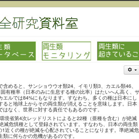
含めると、サンショウウオ類24、イモリ類3、カエル類46、
在）。固有種率（日本のみに生息する種の比率）はたいへん高く、
カエルでは84%にもなります。すなわち、多くの種は日本にし
すると地球上からその両生類が消えることを意味します。日本
ではなく、世界に対する責任でもあるのです。
環境省第4次レッドリストによると22種（亜種を含む）が絶滅
準絶滅危惧種として登録されています。すなわち、日本の両生類
分の1近くの種が絶滅を心配されていることになります。準絶滅危
生類に何らかの危機があるのです。