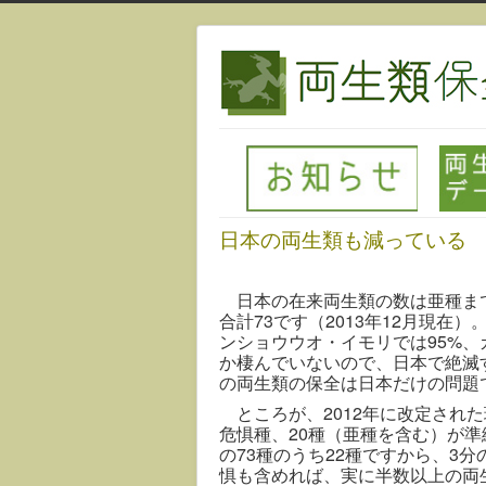
日本の両生類も減っている
日本の在来両生類の数は亜種まで
合計73です（2013年12月現
ンショウウオ・イモリでは95%、
か棲んでいないので、日本で絶滅
の両生類の保全は日本だけの問題
ところが、2012年に改定された
危惧種、20種（亜種を含む）が
の73種のうち22種ですから、3
惧も含めれば、実に半数以上の両