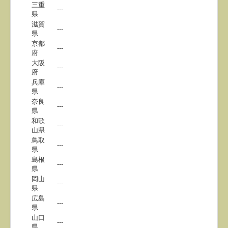
三重
---
県
滋賀
---
県
京都
---
府
大阪
---
府
兵庫
---
県
奈良
---
県
和歌
---
山県
鳥取
---
県
島根
---
県
岡山
---
県
広島
---
県
山口
---
県