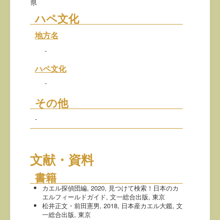
県
ハペ文化
地方名
-
ハペ文化
-
その他
-
文献・資料
書籍
カエル探偵団編, 2020, 見つけて検索！日本のカ
エルフィールドガイド, 文一総合出版, 東京
松井正文・前田憲男, 2018, 日本産カエル大鑑, 文
一総合出版, 東京