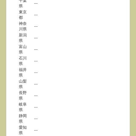
千葉
---
県
東京
---
都
神奈
---
川県
新潟
---
県
富山
---
県
石川
---
県
福井
---
県
山梨
---
県
長野
---
県
岐阜
---
県
静岡
---
県
愛知
---
県