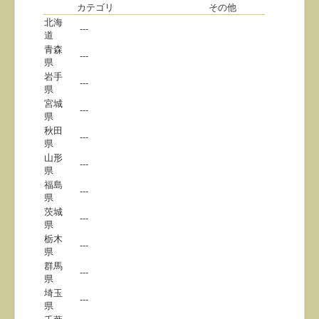
カテゴリ
その他
北海
---
道
青森
---
県
岩手
---
県
宮城
---
県
秋田
---
県
山形
---
県
福島
---
県
茨城
---
県
栃木
---
県
群馬
---
県
埼玉
---
県