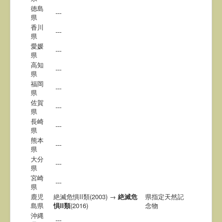
徳島
---
県
香川
---
県
愛媛
---
県
高知
---
県
福岡
---
県
佐賀
---
県
長崎
---
県
熊本
---
県
大分
---
県
宮崎
---
県
鹿児
絶滅危惧II類(2003) →
絶滅危
県指定天然記
島県
惧II類
(2016)
念物
沖縄
---