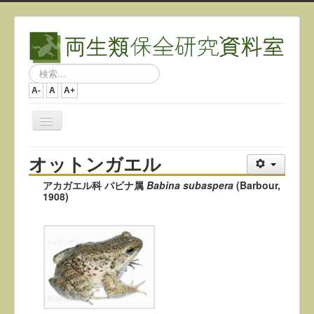
検
索...
A-
A
A+
ナ
ビ
ゲ
オットンガエル
ー
シ
アカガエル科 バビナ属
Babina subaspera
(Barbour,
ョ
1908)
ン
を
切
り
替
え