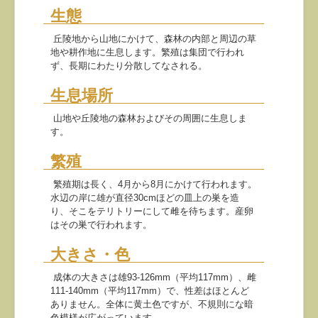
生態
丘陵地から山地にかけて、森林の内部と周辺の草
地や耕作地に生息します。繁殖は集団で行われ
ず、長期にわたり分散してなされる。
生息場所
山地や丘陵地の森林およびその周囲に生息しま
す。
繁殖
繁殖期は長く、4月から8月にかけて行われます。
水辺の岸に雄が直径30cmほどの皿上の巣を造
り、そこをテリトリーにして雌を待ちます。産卵
はその巣で行われます。
大きさ・色
成体の大きさは雄93-126mm（平均117mm）、雌
111-140mm（平均117mm）で、性差はほとんど
ありません。全体に黄土色ですが、不規則にな暗
色模様が広がっています。