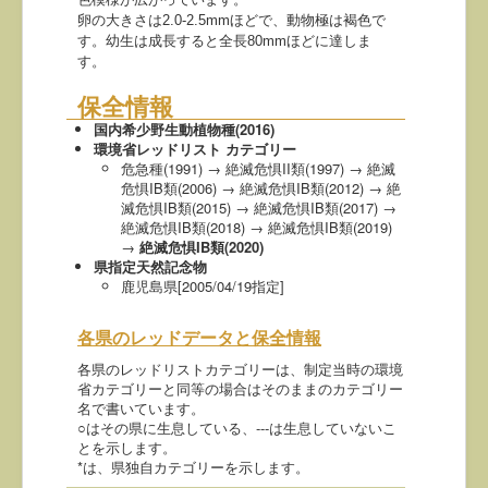
卵の大きさは2.0-2.5mmほどで、動物極は褐色で
す。幼生は成長すると全長80mmほどに達しま
す。
保全情報
国内希少野生動植物種(2016)
環境省レッドリスト カテゴリー
危急種(1991) → 絶滅危惧II類(1997) → 絶滅
危惧IB類(2006) → 絶滅危惧IB類(2012) → 絶
滅危惧IB類(2015) → 絶滅危惧IB類(2017) →
絶滅危惧IB類(2018) → 絶滅危惧IB類(2019)
→
絶滅危惧IB類(2020)
県指定天然記念物
鹿児島県[2005/04/19指定]
各県のレッドデータと保全情報
各県のレッドリストカテゴリーは、制定当時の環境
省カテゴリーと同等の場合はそのままのカテゴリー
名で書いています。
○はその県に生息している、---は生息していないこ
とを示します。
*は、県独自カテゴリーを示します。