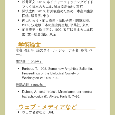
松井正文, 2016, ネイチャーウォッチングガイド
ブック日本のカエル, 誠文堂新光社, 東京
関慎太郎, 2016, 野外観察のための日本産両生類
図鑑, 緑書房, 東京
内山りゅう・前田憲男・沼田研児・関慎太郎,
2002, 決定版日本の爬虫両生類, 平凡社, 東京
前田憲男・松井正文, 1999, 改訂版日本カエル図
鑑, 文一総合出版, 東京
学術論文
著者, 発行年, 論文タイトル, ジャーナル名, 巻号, ペ
ージ
原記載（1908年）
Barbour, T. 1908. Some new Amphibia Salientia.
Proceedings of the Biological Society of
Washington 21: 189–190.
最新記載（1987年）
Dubois, A. 1987 "1986". Miscellanea taxinomica
batrachologica (I). Alytes. Paris 5: 7–95.
ウェブ・メディアなど
ウェブ名称など, URL