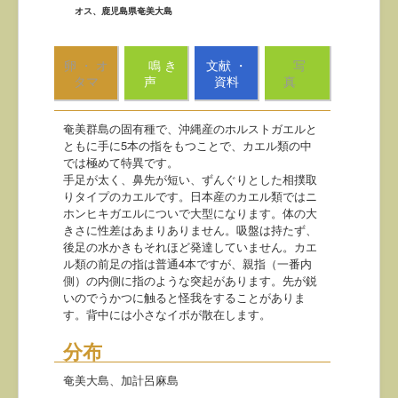
オス、鹿児島県奄美大島
卵 ・ オ
鳴 き
文献 ・
写
タマ
声
資料
真
奄美群島の固有種で、沖縄産のホルストガエルと
ともに手に5本の指をもつことで、カエル類の中
では極めて特異です。
手足が太く、鼻先が短い、ずんぐりとした相撲取
りタイプのカエルです。日本産のカエル類ではニ
ホンヒキガエルについで大型になります。体の大
きさに性差はあまりありません。吸盤は持たず、
後足の水かきもそれほど発達していません。カエ
ル類の前足の指は普通4本ですが、親指（一番内
側）の内側に指のような突起があります。先が鋭
いのでうかつに触ると怪我をすることがありま
す。背中には小さなイボが散在します。
分布
奄美大島、加計呂麻島