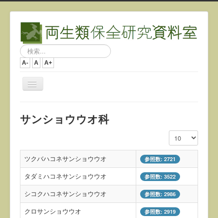
検
索...
A-
A
A+
ナ
ビ
ゲ
ー
サンショウウオ科
シ
ョ
表示数
ン
を
切
ツクバハコネサンショウウオ
参照数: 2721
り
替
タダミハコネサンショウウオ
参照数: 3522
え
シコクハコネサンショウウオ
参照数: 2986
クロサンショウウオ
参照数: 2919