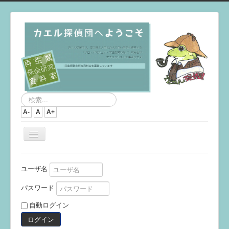
検
索...
A-
A
A+
ナ
ビ
ゲ
ー
ユーザ名
シ
ョ
パスワード
ン
を
自動ログイン
切
り
ログイン
替