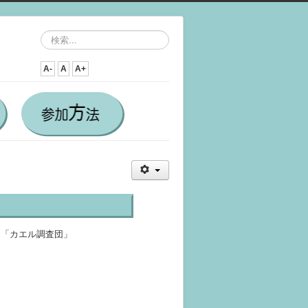
検
索...
A-
A
A+
は「カエル調査団」