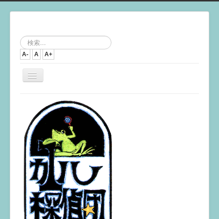
検
索...
A-
A
A+
ナ
ビ
ゲ
ー
シ
ョ
ン
を
切
り
替
え