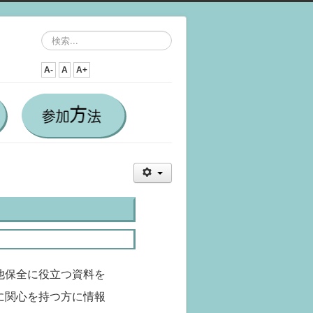
検
索...
A-
A
A+
他保全に役立つ資料を
に関心を持つ方に情報