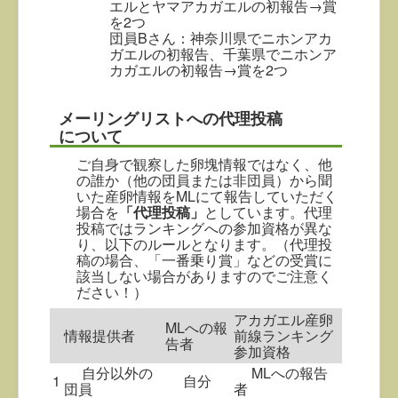
エルとヤマアカガエルの初報告→賞
を2つ
団員Bさん：神奈川県でニホンアカ
ガエルの初報告、千葉県でニホンア
カガエルの初報告→賞を2つ
メーリングリストへの代理投稿
について
ご自身で観察した卵塊情報ではなく、他
の誰か（他の団員または非団員）から聞
いた産卵情報をMLにて報告していただく
場合を
「代理投稿」
としています。代理
投稿ではランキングへの参加資格が異な
り、以下のルールとなります。（代理投
稿の場合、「一番乗り賞」などの受賞に
該当しない場合がありますのでご注意く
ださい！）
アカガエル産卵
MLへの報
情報提供者
前線ランキング
告者
参加資格
自分以外の
MLへの報告
1
自分
団員
者