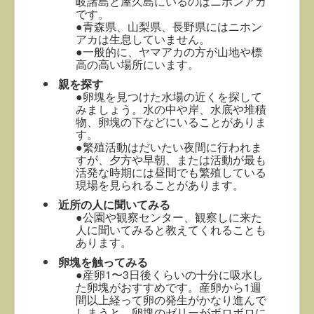
岐諸島と屋久島にいるのはニホンアカ
です。
●青森県、山梨県、長野県にはニホン
アカは生息していません。
●一般的に、ヤマアカの方が山地や標
高の高い場所にいます。
親を探す
●卵塊を見つけた水場の近くを探して
みましょう。水の中や岸、水底や堆積
物、卵塊の下などにいることがありま
す。
●繁殖活動はだいたい夜間に行われま
すが、夕方や早朝、または活動が最も
活発な時期には昼間でも繁殖している
現場を見られることがあります。
近所の人に聞いてみる
●公園や観察センター、観察しに来た
人に聞いてみると教えてくれることも
あります。
卵塊を触ってみる
●産卵1〜3日後くらいの十分に吸水し
た卵塊がおすすめです。産卵から1週
間以上経って卵の発生がかなり進んで
しまうと、卵塊のゼリーがボロボロに