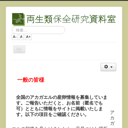
検
索...
A-
A
A+
ナ
ビ
ゲ
ー
シ
ョ
一般の皆様
ン
を
切
り
全国のアカガエルの産卵情報を募集していま
替
す。ご報告いただくと、お名前（匿名でも
え
可）とともに情報をサイトに掲載いたしま
ア
す。以下の項目をご確認ください。
カ
ガ