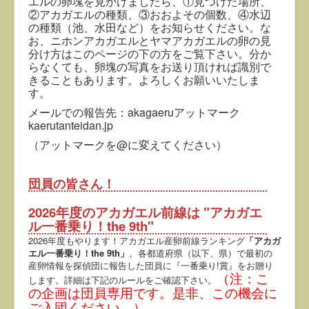
エルの卵塊を見かけましたら、①見つけた場所、
②アカガエルの種類、③おおよその個数、④水辺
の種類（池、水田など）をお知らせください。な
お、ニホンアカガエルとヤマアカガエルの卵の見
分け方はこのページの下の方をご覧下さい。分か
らなくても、卵塊の写真をお送り頂ければ識別で
きることもあります。よろしくお願いいたしま
す。
メールでの報告先：akagaeruアットマーク
kaerutanteidan.jp
（アットマークを@に変えてください）
団員の皆さん！
2026年度のアカガエル前線は
"アカガエ
ル一番乗り！the 9th"
2026年度もやります！アカガエル産卵前線ランキング
「アカガ
エル一番乗り！the 9th」
。各都道府県（以下、県）で最初の
産卵情報を探偵団に報告した団員に『一番乗り!賞』をお贈り
（注：こ
します。詳細は下記のルールをご確認下さい。
の企画は団員専用です。是非、この機会に
ご入団ください。）