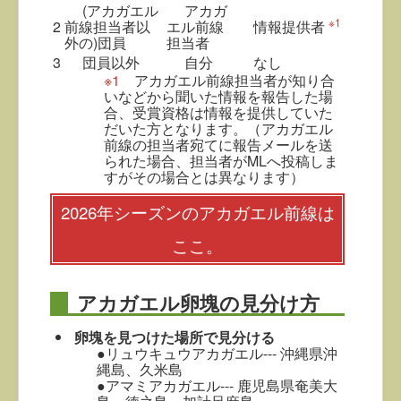
(アカガエル
アカガ
※1
2
前線担当者以
エル前線
情報提供者
外の)団員
担当者
3
団員以外
自分
なし
※1
アカガエル前線担当者が知り合
いなどから聞いた情報を報告した場
合、受賞資格は情報を提供していた
だいた方となります。（アカガエル
前線の担当者宛てに報告メールを送
られた場合、担当者がMLへ投稿しま
すがその場合とは異なります）
2026年シーズンのアカガエル前線は
ここ。
アカガエル卵塊の見分け方
卵塊を見つけた場所で見分ける
●リュウキュウアカガエル--- 沖縄県沖
縄島、久米島
●アマミアカガエル--- 鹿児島県奄美大