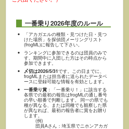
一番乗り2026年度のルール
「アカガエルの種類・見つけた日・見つ
けた場所」を探偵団メーリングリスト
(frogML)に報告して下さい。
ランキングに参加できるのは団員のみで
す。期間中に入団した方はその時点から
参加できます。
〆切は2026/5/31
です。この日までに、
frogMLまたは担当者に送られたデータベ
ースに登録可能な情報を有効とします。
一番乗り賞
：「一番乗り！」に該当する
各県での最初の報告はfrogMLの通し番号
の早い順番で判断します。 同一の県でも
種が異なる、または同種でも観察した県
が異なれば、最初の報告者に賞をお贈り
します。
(例)
団員Aさん：埼玉県でニホンアカガ