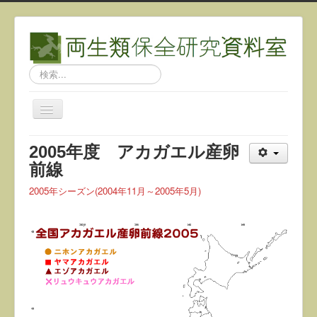
検
索...
ナ
ビ
ゲ
2005年度 アカガエル産卵
ー
シ
前線
ョ
ン
2005年シーズン(2004年11月～2005年5月)
を
切
り
替
え