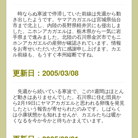
時ならぬ寒波で停滞していた前線は先週から動
き出したようです。ヤマアカガエルは宮城県仙台
市まで北上し、内陸の長野県軽井沢にも侵出しま
した。ニホンアカガエルは、栃木県から一気に岩
手県まで進みました。北陸の石川県金沢市でもニ
ホンアカガエルの産卵が確認されています。情報
をお寄せいただいた方に感謝申し上げます。カエ
ル前線も、もうすぐ本州縦断ですね。
更新日：2005/03/08
先週から続いている寒波で、この1週間はほとん
ど動きはありませんでした。石川県に住む団員か
ら2月19日にヤマアカガエルと思われる卵塊を発見
したという報告が寄せられたのみです。しばらく
は小康状態かも知れませんが、カエルたちは暖か
くなるを今か今かと待ちかまえています。