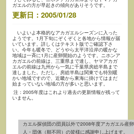
ガエルの方が早起きの傾向がありそうです。
更新日：2005/01/28
いよいよ本格的なアカガエルシーズンに入った
ようです。1月下旬にぞくぞくと各地から情報が届
いています。詳しくはテキスト版でご確認下さ
い。今年も暖冬で、どうやら太平洋沿岸の暖かな
地域は一斉に1月に産卵開始のようです。ニホンア
カガエルの前線は、三重県まで達し、ヤマアカガ
エルの前線は九州から一気に千葉県房総半島まで
達しました。ただし、房総半島は関東でも特別暖
かい地域ですので、近畿から東海に掛けてはまだ
始まっていない地域の方が多いと思います。
注：2005年度はこれより過去の更新情報が残って
いません。
カエル探偵団の団員以外で2008年度アカガエル産
人・団体（順不同）の皆様に感謝申し上げます。