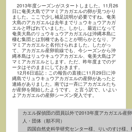
2013年度シーズンがスタートしました。11月26
日に奄美大島でアマミアカガエルの卵が見つかり
ました。ここで少し補足説明が必要ですね。奄美
大島のアカガエルは去年までリュウキュウアカガ
エルと呼ばれていました。しかし、最近になって
奄美大島のリュウキュウアカガエルは沖縄本島に
棲む集団とは別種であることが明らかとなり、ア
マミアカガエルと名付けられました。したがっ
て、アカガエル産卵前線でも、今シーズンから沖
縄本島はリュウキュウアカガエル、奄美大島はア
マミアカガエルとします。ただ、昨年度までのデ
ータはそのままにしておきます。
12月6日追記：この報告の直後に11月29日に沖
縄島でリュウキュウアカガエルの産卵があったと
連絡がありました。南では一斉にアカガエルたち
が産卵を開始したようです。 と言う訳で、いよい
よアカガエルの産卵シーズン突入です。
カエル探偵団の団員以外で2013年度アカガエル産
人・団体（順不同）
四国自然史科学研究センター様、りいのすけ様、Frog