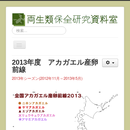
検
索...
ナ
ビ
ゲ
2013年度 アカガエル産卵
ー
シ
前線
ョ
ン
2013年シーズン(2012年11月～2013年5月)
を
切
り
替
え