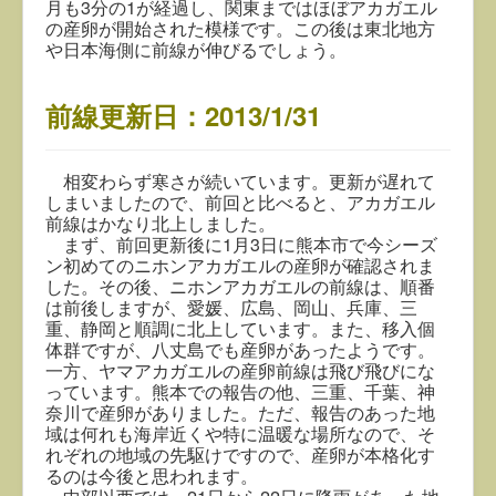
月も3分の1が経過し、関東まではほぼアカガエル
の産卵が開始された模様です。この後は東北地方
や日本海側に前線が伸びるでしょう。
前線更新日：2013/1/31
相変わらず寒さが続いています。更新が遅れて
しまいましたので、前回と比べると、アカガエル
前線はかなり北上しました。
まず、前回更新後に1月3日に熊本市で今シーズ
ン初めてのニホンアカガエルの産卵が確認されま
した。その後、ニホンアカガエルの前線は、順番
は前後しますが、愛媛、広島、岡山、兵庫、三
重、静岡と順調に北上しています。また、移入個
体群ですが、八丈島でも産卵があったようです。
一方、ヤマアカガエルの産卵前線は飛び飛びにな
っています。熊本での報告の他、三重、千葉、神
奈川で産卵がありました。ただ、報告のあった地
域は何れも海岸近くや特に温暖な場所なので、そ
れぞれの地域の先駆けですので、産卵が本格化す
るのは今後と思われます。