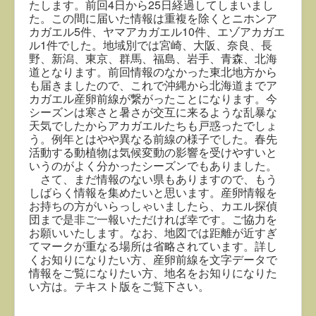
たします。前回4日から25日経過してしまいまし
た。この間に届いた情報は重複を除くとニホンア
カガエル5件、ヤマアカガエル10件、エゾアカガエ
ル1件でした。地域別では宮崎、大阪、奈良、長
野、新潟、東京、群馬、福島、岩手、青森、北海
道となります。前回情報のなかった東北地方から
も届きましたので、これで沖縄から北海道までア
カガエル産卵前線が繋がったことになります。今
シーズンは寒さと暑さが交互に来るような乱暴な
天気でしたからアカガエルたちも戸惑ったでしょ
う。例年とはやや異なる前線の様子でした。春先
活動する動植物は気候変動の影響を受けやすいと
いうのがよく分かったシーズンでもありました。
さて、まだ情報のない県もありますので、もう
しばらく情報を集めたいと思います。産卵情報を
お持ちの方がいらっしゃいましたら、カエル探偵
団まで是非ご一報いただければ幸です。ご協力を
お願いいたします。なお、地図では距離が近すぎ
てマークが重なる場所は省略されています。詳し
くお知りになりたい方、産卵前線を文字データで
情報をご覧になりたい方、地名をお知りになりた
い方は。テキスト版をご覧下さい。