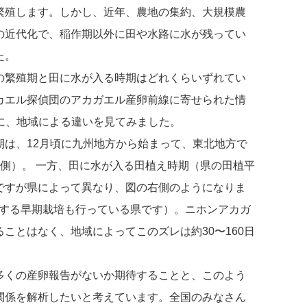
繁殖します。しかし、近年、農地の集約、大規模農
の近代化で、稲作期以外に田や水路に水が残ってい
た。
の繁殖期と田に水が入る時期はどれくらいずれてい
カエル探偵団のアカガエル産卵前線に寄せられた情
もとに、地域による違いを見てみました。
期は、12月頃に九州地方から始まって、東北地方で
左側）。 一方、田に水が入る田植え時期（県の田植平
ですが県によって異なり、図の右側のようになりま
をする早期栽培も行っている県です）。ニホンアカガ
ことはなく、地域によってこのズレは約30〜160日
多くの産卵報告がないか期待することと、このよう
関係を解析したいと考えています。全国のみなさん