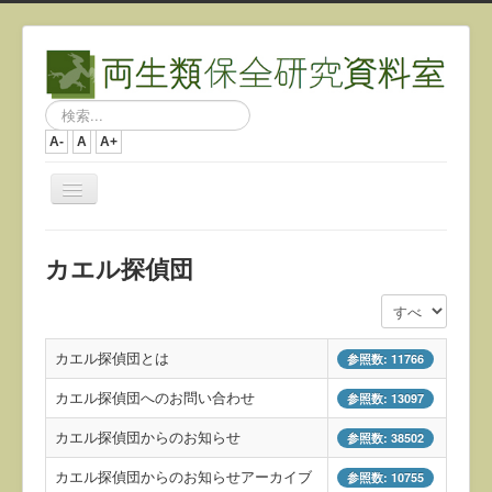
検
索...
A-
A
A+
ナ
ビ
ゲ
ー
カエル探偵団
シ
ョ
表示数
ン
を
切
カエル探偵団とは
参照数: 11766
り
替
カエル探偵団へのお問い合わせ
参照数: 13097
え
カエル探偵団からのお知らせ
参照数: 38502
カエル探偵団からのお知らせアーカイブ
参照数: 10755