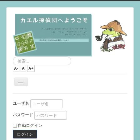
検
索...
A-
A
A+
ナ
ビ
ゲ
ー
ユーザ名
シ
ョ
パスワード
ン
を
自動ログイン
切
り
ログイン
替